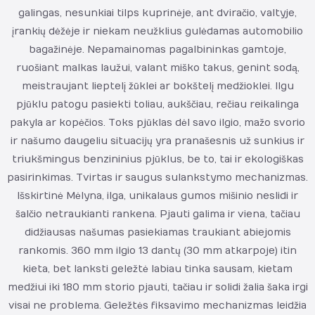
galingas, nesunkiai tilps kuprinėje, ant dviračio, valtyje,
įrankių dėžėje ir niekam neužklius gulėdamas automobilio
bagažinėje. Nepamainomas pagalbininkas gamtoje,
ruošiant malkas laužui, valant miško takus, genint sodą,
meistraujant lieptelį žūklei ar bokštelį medžioklei. Ilgu
pjūklu patogu pasiekti toliau, aukščiau, rečiau reikalinga
pakyla ar kopėčios. Toks pjūklas dėl savo ilgio, mažo svorio
ir našumo daugeliu situacijų yra pranašesnis už sunkius ir
triukšmingus benzininius pjūklus, be to, tai ir ekologiškas
pasirinkimas. Tvirtas ir saugus sulankstymo mechanizmas.
Išskirtinė Mėlyna, ilga, unikalaus gumos mišinio neslidi ir
šalčio netraukianti rankena. Pjauti galima ir viena, tačiau
didžiausas našumas pasiekiamas traukiant abiejomis
rankomis. 360 mm ilgio 13 dantų (30 mm atkarpoje) itin
kieta, bet lanksti geležtė labiau tinka sausam, kietam
medžiui iki 180 mm storio pjauti, tačiau ir solidi žalia šaka irgi
visai ne problema. Geležtės fiksavimo mechanizmas leidžia