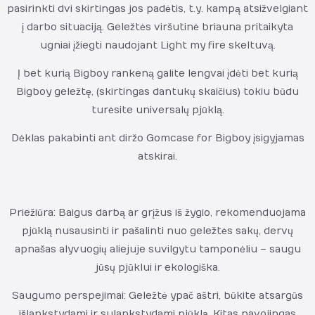
pasirinkti dvi skirtingas jos padėtis, t.y. kampą atsižvelgiant
į darbo situaciją. Geležtės viršutinė briauna pritaikyta
ugniai įžiegti naudojant Light my fire skeltuvą.
Į bet kurią Bigboy rankeną galite lengvai įdėti bet kurią
Bigboy geležtę, (skirtingas dantukų skaičius) tokiu būdu
turėsite universalų pjūklą.
Dėklas pakabinti ant diržo Gomcase for Bigboy įsigyjamas
atskirai.
Priežiūra: Baigus darbą ar grįžus iš žygio, rekomenduojama
pjūklą nusausinti ir pašalinti nuo geležtės sakų, dervų
apnašas alyvuogių aliejuje suvilgytu tamponėliu – saugu
jūsų pjūklui ir ekologiška.
Saugumo perspejimai: Geležtė ypač aštri, būkite atsargūs
išlankstydami ir sulankstydami pjūklą. Kitas pavojingas