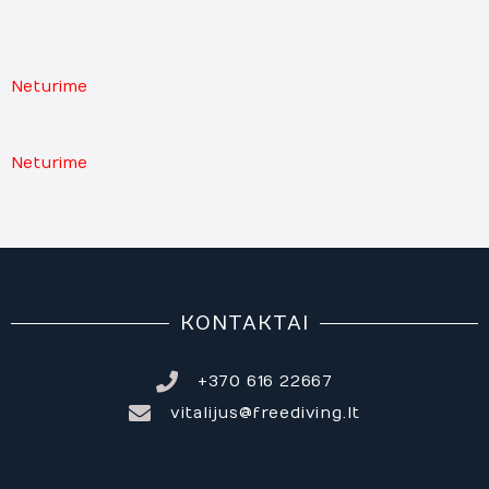
Neturime
Neturime
KONTAKTAI
+370 616 22667
vitalijus@freediving.lt