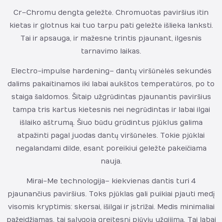
Cr – Chromu dengta geležtė. Chromuotas paviršius itin
kietas ir glotnus kai tuo tarpu pati geležtė išlieka lanksti.
Tai ir apsauga, ir mažesnė trintis pjaunant, ilgesnis
tarnavimo laikas.
Electro-impulse hardening – dantų viršūnėlės sekundės
dalims pakaitinamos iki labai aukštos temperatūros, po to
staiga šaldomos. Šitaip užgrūdintas pjaunantis paviršius
tampa tris kartus kietesnis nei negrūdintas ir labai ilgai
išlaiko aštrumą. Šiuo būdu grūdintus pjūklus galima
atpažinti pagal juodas dantų viršūnėles. Tokie pjūklai
negalandami dilde, esant poreikiui geležtė pakeičiama
nauja.
Mirai-Me technologija – kiekvienas dantis turi 4
pjaunančius paviršius. Toks pjūklas gali puikiai pjauti medį
visomis kryptimis: skersai, išilgai ir įstrižai. Medis minimaliai
pažeidžiamas, tai sąlygoja greitesnį pjūvių užgijimą. Tai labai