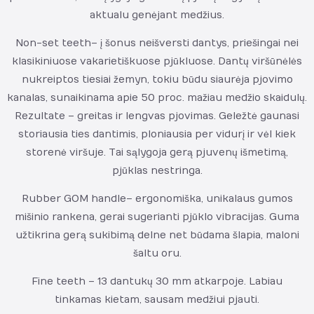
aktualu genėjant medžius.
Non-set teeth – į šonus neišversti dantys, priešingai nei
klasikiniuose vakarietiškuose pjūkluose. Dantų viršūnėlės
nukreiptos tiesiai žemyn, tokiu būdu siaurėja pjovimo
kanalas, sunaikinama apie 50 proc. mažiau medžio skaidulų.
Rezultate – greitas ir lengvas pjovimas. Geležtė gaunasi
storiausia ties dantimis, ploniausia per vidurį ir vėl kiek
storenė viršuje. Tai sąlygoja gerą pjuvenų išmetimą,
pjūklas nestringa.
Rubber GOM handle – ergonomiška, unikalaus gumos
mišinio rankena, gerai sugerianti pjūklo vibracijas. Guma
užtikrina gerą sukibimą delne net būdama šlapia, maloni
šaltu oru.
Fine teeth – 13 dantukų 30 mm atkarpoje. Labiau
tinkamas kietam, sausam medžiui pjauti.