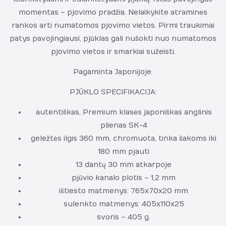
momentas – pjovimo pradžia. Nelaikykite atraminės
rankos arti numatomos pjovimo vietos. Pirmi traukimai
patys pavojingiausi, pjūklas gali nušokti nuo numatomos
pjovimo vietos ir smarkiai sužeisti.
Pagaminta Japonijoje.
PJŪKLO SPECIFIKACIJA:
autentiškas, Premium klasės japoniškas anglinis
plienas SK-4
geležtės ilgis 360 mm, chromuota, tinka šakoms iki
180 mm pjauti
13 dantų 30 mm atkarpoje
pjūvio kanalo plotis – 1,2 mm
ištiesto matmenys: 765x70x20 mm
sulenkto matmenys: 405x110x25
svoris – 405 g.