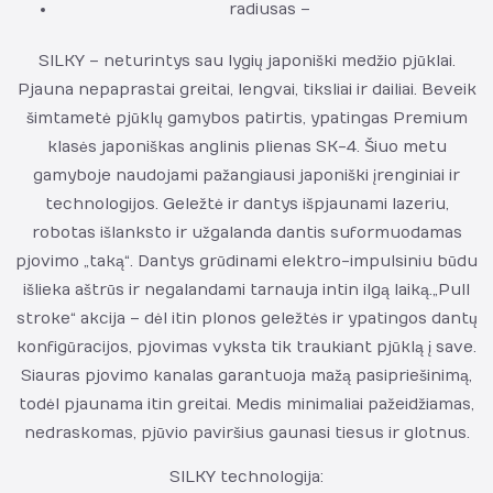
radiusas –
SILKY – neturintys sau lygių japoniški medžio pjūklai.
Pjauna nepaprastai greitai, lengvai, tiksliai ir dailiai. Beveik
šimtametė pjūklų gamybos patirtis, ypatingas Premium
klasės japoniškas anglinis plienas SK-4. Šiuo metu
gamyboje naudojami pažangiausi japoniški įrenginiai ir
technologijos. Geležtė ir dantys išpjaunami lazeriu,
robotas išlanksto ir užgalanda dantis suformuodamas
pjovimo „taką“. Dantys grūdinami elektro-impulsiniu būdu
išlieka aštrūs ir negalandami tarnauja intin ilgą laiką. „Pull
stroke“ akcija – dėl itin plonos geležtės ir ypatingos dantų
konfigūracijos, pjovimas vyksta tik traukiant pjūklą į save.
Siauras pjovimo kanalas garantuoja mažą pasipriešinimą,
todėl pjaunama itin greitai. Medis minimaliai pažeidžiamas,
nedraskomas, pjūvio paviršius gaunasi tiesus ir glotnus.
SILKY technologija: