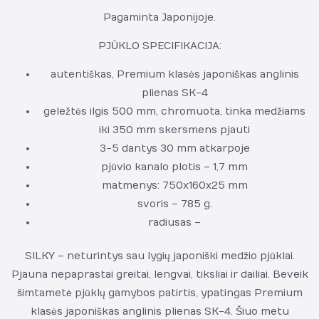
Pagaminta Japonijoje.
PJŪKLO SPECIFIKACIJA:
autentiškas, Premium klasės japoniškas anglinis
plienas SK-4
geležtės ilgis 500 mm, chromuota, tinka medžiams
iki 350 mm skersmens pjauti
3-5 dantys 30 mm atkarpoje
pjūvio kanalo plotis – 1,7 mm
matmenys: 750x160x25 mm
svoris – 785 g.
radiusas –
SILKY – neturintys sau lygių japoniški medžio pjūklai.
Pjauna nepaprastai greitai, lengvai, tiksliai ir dailiai. Beveik
šimtametė pjūklų gamybos patirtis, ypatingas Premium
klasės japoniškas anglinis plienas SK-4. Šiuo metu