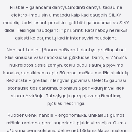
Filiable – galandami dantys. Grūdinti dantys, tačiau ne
elektro-impulsiniu metodu kaip kad daugelis SILKY
modelių, todėl, esant poreikiui, gali būti galandamas su SIKY
dilde. Teisingai naudojant ir prižiūrint, Katanaboy nereikės
galasti keletą metų kad ir intensyviai naudojant.
Non-set teeth – į šonus neišversti dantys, priešingai nei
klasikiniuose vakarietiškuose pjūkluose. Dantų viršūnėlės
nukreiptos tiesiai žemyn, tokiu būdu siaurėja pjovimo
kanalas, sunaikinama apie 50 proc. mažiau medžio skaidulų.
Rezultate – greitas ir lengvas pjovimas. Geležtė gaunasi
storiausia ties dantimis, ploniausia per vidurį ir vėl kiek
storenė viršuje. Tai sąlygoja gerą pjuvenų išmetimą,
pjūklas nestringa.
Rubber Genki handle – ergonomiška, unikalaus gumos
mišinio rankena, gerai sugerianti pjūklo vibracijas. Guma
užtikrina gerą sukibimą delne net būdama šlapia, maloni