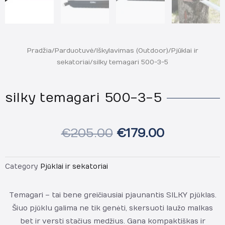
Pradžia
/
Parduotuvė
/
Iškylavimas (Outdoor)
/
Pjūklai ir
sekatoriai
/ silky temagari 500-3-5
silky temagari 500-3-5
€
205.00
€
179.00
Category
Pjūklai ir sekatoriai
Temagari – tai bene greičiausiai pjaunantis SILKY pjūklas.
Šiuo pjūklu galima ne tik genėti, skersuoti laužo malkas
bet ir versti stačius medžius. Gana kompaktiškas ir