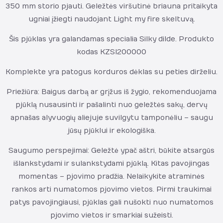
350 mm storio pjauti. Geležtės viršutinė briauna pritaikyta
ugniai įžiegti naudojant Light my fire skeltuvą.
Šis pjūklas yra galandamas specialia Silky dilde. Produkto
kodas KZSI200000
Komplekte yra patogus korduros dėklas su peties dirželiu.
Priežiūra: Baigus darbą ar grįžus iš žygio, rekomenduojama
pjūklą nusausinti ir pašalinti nuo geležtės sakų, dervų
apnašas alyvuogių aliejuje suvilgytu tamponėliu – saugu
jūsų pjūklui ir ekologiška.
Saugumo perspejimai: Geležtė ypač aštri, būkite atsargūs
išlankstydami ir sulankstydami pjūklą. Kitas pavojingas
momentas – pjovimo pradžia. Nelaikykite atraminės
rankos arti numatomos pjovimo vietos. Pirmi traukimai
patys pavojingiausi, pjūklas gali nušokti nuo numatomos
pjovimo vietos ir smarkiai sužeisti.