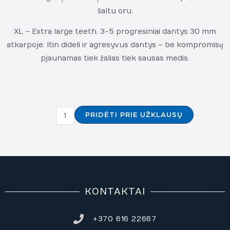
šaltu oru.
XL – Extra large teeth. 3-5 progresiniai dantys 30 mm
atkarpoje. Itin dideli ir agresyvus dantys – be kompromisų
pjaunamas tiek žalias tiek sausas medis.
produkto
PRIDĖTI PRIE UŽKLAUSŲ
kiekis:
silky
temagari
500-
3-
5
KONTAKTAI
+370 616 22667