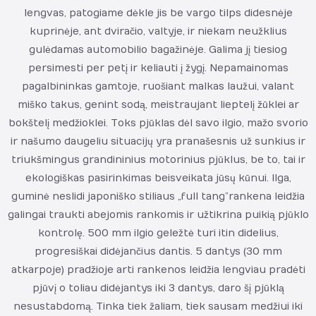
lengvas, patogiame dėkle jis be vargo tilps didesnėje
kuprinėje, ant dviračio, valtyje, ir niekam neužklius
gulėdamas automobilio bagažinėje. Galima jį tiesiog
persimesti per petį ir keliauti į žygį. Nepamainomas
pagalbininkas gamtoje, ruošiant malkas laužui, valant
miško takus, genint sodą, meistraujant lieptelį žūklei ar
bokštelį medžioklei. Toks pjūklas dėl savo ilgio, mažo svorio
ir našumo daugeliu situacijų yra pranašesnis už sunkius ir
triukšmingus grandininius motorinius pjūklus, be to, tai ir
ekologiškas pasirinkimas beisveikata jūsų kūnui. Ilga,
guminė neslidi japoniško stiliaus „full tang”rankena leidžia
galingai traukti abejomis rankomis ir užtikrina puikią pjūklo
kontrolę. 500 mm ilgio geležtė turi itin didelius,
progresiškai didėjančius dantis. 5 dantys (30 mm
atkarpoje) pradžioje arti rankenos leidžia lengviau pradėti
pjūvį o toliau didėjantys iki 3 dantys, daro šį pjūklą
nesustabdomą. Tinka tiek žaliam, tiek sausam medžiui iki