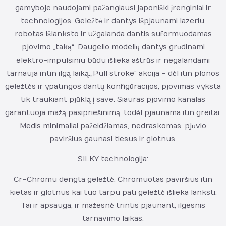
gamyboje naudojami pažangiausi japoniški įrenginiai ir
technologijos. Geležtė ir dantys išpjaunami lazeriu,
robotas išlanksto ir užgalanda dantis suformuodamas
pjovimo „taką“. Daugelio modelių dantys grūdinami
elektro-impulsiniu būdu išlieka aštrūs ir negalandami
tarnauja intin ilgą laiką. „Pull stroke“ akcija – dėl itin plonos
geležtės ir ypatingos dantų konfigūracijos, pjovimas vyksta
tik traukiant pjūklą į save. Siauras pjovimo kanalas
garantuoja mažą pasipriešinimą, todėl pjaunama itin greitai.
Medis minimaliai pažeidžiamas, nedraskomas, pjūvio
paviršius gaunasi tiesus ir glotnus.
SILKY technologija:
Cr – Chromu dengta geležtė. Chromuotas paviršius itin
kietas ir glotnus kai tuo tarpu pati geležtė išlieka lanksti.
Tai ir apsauga, ir mažesnė trintis pjaunant, ilgesnis
tarnavimo laikas.