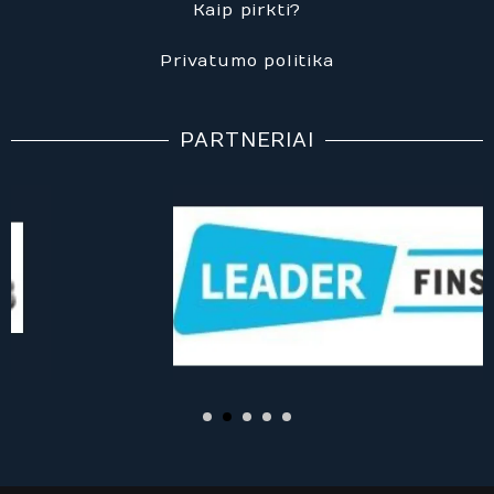
o
o
r
Kaip pirkti?
k
k
a
m
Privatumo politika
PARTNERIAI