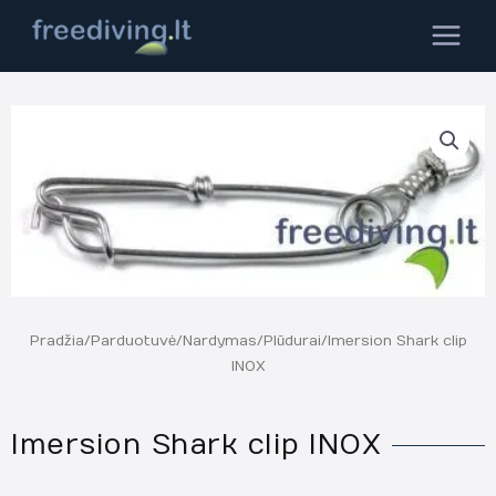
Pereiti
MAIN
prie
MEN
turinio
Pradžia
/
Parduotuvė
/
Nardymas
/
Plūdurai
/ Imersion Shark clip
INOX
Imersion Shark clip INOX