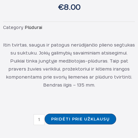
€
8.00
Category
Plūdurai
Itin tvirtas, saugus ir patogus nerūdijančio plieno segtukas
su suktuku. Jokių galimybių savaiminiam atsisegimui.
Puikiai tinka jungtyje medžiotojas-plūduras. Taip pat
pravers žuvies vėrikliui, prožektoriui ir kitiems irangos
komponentams prie svorių liemenės ar plūduro tvirtinti.
Bendras ilgis – 135 mm.
produkto
PRIDĖTI PRIE UŽKLAUSŲ
kiekis:
Imersion