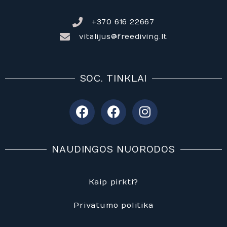
+370 616 22667
vitalijus@freediving.lt
SOC. TINKLAI
F
F
I
a
a
n
c
c
s
e
e
t
NAUDINGOS NUORODOS
b
b
a
o
o
g
o
o
r
Kaip pirkti?
k
k
a
m
Privatumo politika