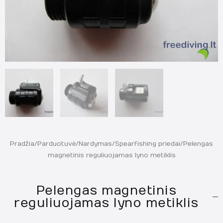
Pradžia
/
Parduotuvė
/
Nardymas
/
Spearfishing priedai
/ Pelengas
magnetinis reguliuojamas lyno metiklis
Pelengas magnetinis
reguliuojamas lyno metiklis