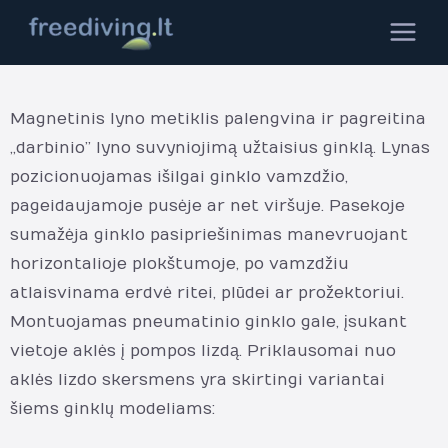
Pereiti
MAIN
prie
MEN
turinio
Magnetinis lyno metiklis palengvina ir pagreitina
„darbinio” lyno suvyniojimą užtaisius ginklą. Lynas
pozicionuojamas išilgai ginklo vamzdžio,
pageidaujamoje pusėje ar net viršuje. Pasekoje
sumažėja ginklo pasipriešinimas manevruojant
horizontalioje plokštumoje, po vamzdžiu
atlaisvinama erdvė ritei, plūdei ar prožektoriui.
Montuojamas pneumatinio ginklo gale, įsukant
vietoje aklės į pompos lizdą. Priklausomai nuo
aklės lizdo skersmens yra skirtingi variantai
šiems ginklų modeliams: