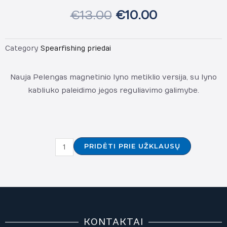
€
13.00
€
10.00
Category
Spearfishing priedai
Nauja Pelengas magnetinio lyno metiklio versija, su lyno
kabliuko paleidimo jėgos reguliavimo galimybe.
produkto
PRIDĖTI PRIE UŽKLAUSŲ
kiekis:
Pelengas
magnetinis
reguliuojamas
lyno
metiklis
KONTAKTAI