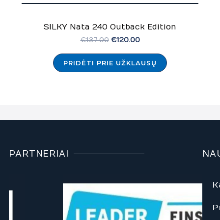
SILKY Nata 240 Outback Edition
€
137.00
€
120.00
PRIDĖTI PRIE UŽKLAUSŲ
PARTNERIAI
NA
K
P