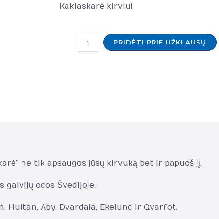
Kaklaskarė kirviui
produkto
PRIDĖTI PRIE UŽKLAUSŲ
kiekis:
HULTAFORS
kirvio
koto
apsauga
840793
rė” ne tik apsaugos jūsų kirvuką bet ir papuoš jį.
 galvijų odos Švedijoje.
, Hultan, Aby, Dvardala, Ekelund ir Qvarfot.