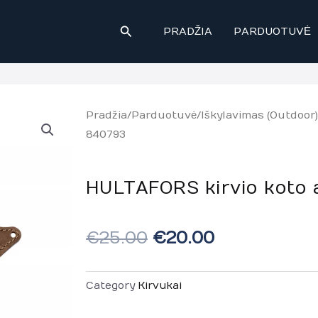
Paieška
PRADŽIA
PARDUOTUVĖ
Pradžia
/
Parduotuvė
/
Iškylavimas (Outdoor)
840793
HULTAFORS kirvio koto
€
25.00
€
20.00
Category
Kirvukai