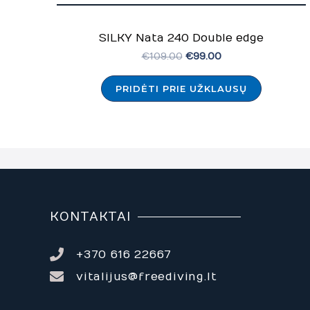
SILKY Nata 240 Double edge
€
109.00
€
99.00
PRIDĖTI PRIE UŽKLAUSŲ
KONTAKTAI
+370 616 22667
vitalijus@freediving.lt