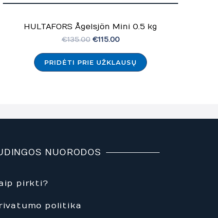
HULTAFORS Ågelsjön Mini 0.5 kg
€
135.00
€
115.00
PRIDĖTI PRIE UŽKLAUSŲ
UDINGOS NUORODOS
aip pirkti?
rivatumo politika