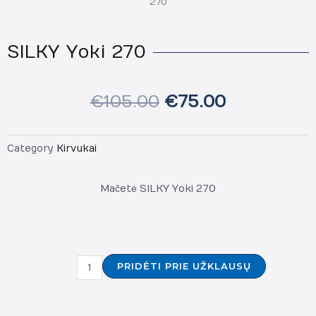
270
SILKY Yoki 270
€
105.00
€
75.00
Category
Kirvukai
Mačetė SILKY Yoki 270
produkto
PRIDĖTI PRIE UŽKLAUSŲ
kiekis:
SILKY
Yoki