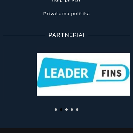
k
k
a
m
Privatumo politika
PARTNERIAI