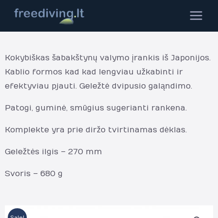
Pereiti
MAIN
prie
MEN
turinio
Kokybiškas šabakštynų valymo įrankis iš Japonijos.
Kablio formos kad kad lengviau užkabinti ir
efektyviau pjauti. Geležtė dvipusio galąndimo.
Patogi, guminė, smūgius sugerianti rankena.
Komplekte yra prie diržo tvirtinamas dėklas.
Geležtės ilgis – 270 mm
Svoris – 680 g
Sale!