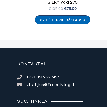
SILKY Yoki 270
€
105.00
€
75.00
PRIDĖTI PRIE UŽKLAUSŲ
KONTAKTAI
+370 616 22667
vitalijus@freediving.lt
SOC. TINKLAI