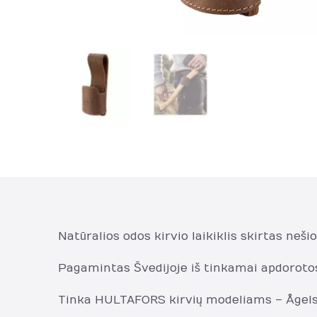
Natūralios odos kirvio laikiklis skirtas nešiot
Pagamintas Švedijoje iš tinkamai apdorotos
Tinka HULTAFORS kirvių modeliams – Ågelsjö