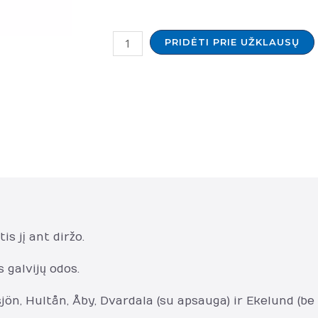
produkto
PRIDĖTI PRIE UŽKLAUSŲ
kiekis:
HULTAFORS
kirvio
laikiklis
(840795)
is jį ant diržo.
 galvijų odos.
n, Hultån, Åby, Dvardala (su apsauga) ir Ekelund (be