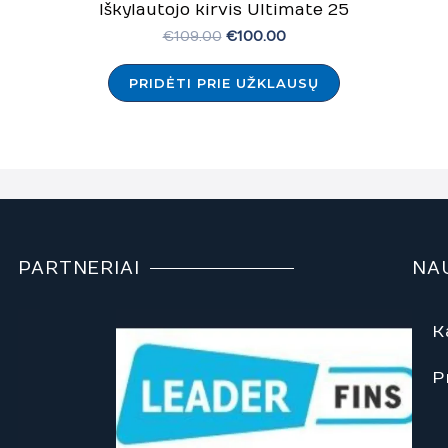
Iškylautojo kirvis Ultimate 25
€
109.00
€
100.00
PRIDĖTI PRIE UŽKLAUSŲ
PARTNERIAI
NA
K
P