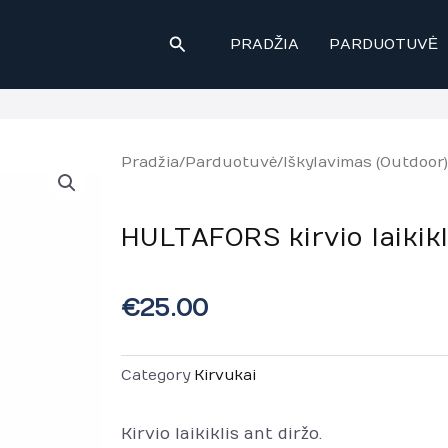
Paieška
PRADŽIA
PARDUOTUVĖ
Pradžia
/
Parduotuvė
/
Iškylavimas (Outdoor)
HULTAFORS kirvio laikikl
€
25.00
Category
Kirvukai
Kirvio laikiklis ant diržo.