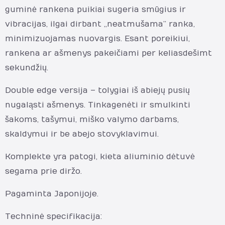
guminė rankena puikiai sugeria smūgius ir
vibracijas, ilgai dirbant „neatmušama” ranka,
minimizuojamas nuovargis. Esant poreikiui,
rankena ar ašmenys pakeičiami per keliasdešimt
sekundžių.
Double edge versija – tolygiai iš abiejų pusių
nugaląsti ašmenys. Tinka genėti ir smulkinti
šakoms, tašymui, miško valymo darbams,
skaldymui ir be abejo stovyklavimui.
Komplekte yra patogi, kieta aliuminio dėtuvė
segama prie diržo.
Pagaminta Japonijoje.
Techninė specifikacija: