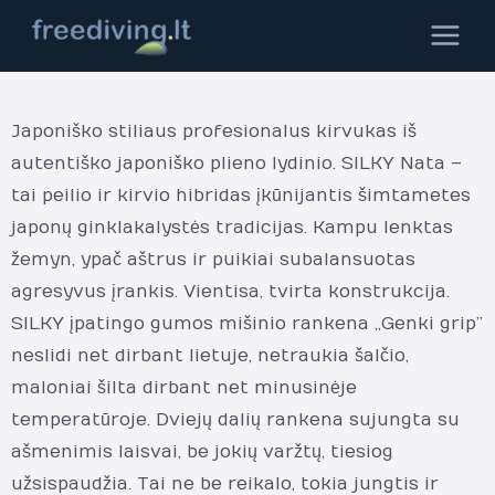
Pereiti
MAIN
prie
MEN
turinio
Japoniško stiliaus profesionalus kirvukas iš
autentiško japoniško plieno lydinio. SILKY Nata –
tai peilio ir kirvio hibridas įkūnijantis šimtametes
japonų ginklakalystės tradicijas. Kampu lenktas
žemyn, ypač aštrus ir puikiai subalansuotas
agresyvus įrankis. Vientisa, tvirta konstrukcija.
SILKY įpatingo gumos mišinio rankena „Genki grip”
neslidi net dirbant lietuje, netraukia šalčio,
maloniai šilta dirbant net minusinėje
temperatūroje. Dviejų dalių rankena sujungta su
ašmenimis laisvai, be jokių varžtų, tiesiog
užsispaudžia. Tai ne be reikalo, tokia jungtis ir