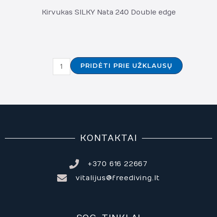
Kirvukas SILKY Nata 240 Double edge
produkto
PRIDĖTI PRIE UŽKLAUSŲ
kiekis:
SILKY
Nata
240
Double
edge
KONTAKTAI
+370 616 22667
vitalijus@freediving.lt