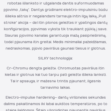
robotas išlanksto ir užgalanda dantis suformuodamas
pjovimo „taką“. Dantys grūdinami elektro-impulsiniu būdu
išlieka aštrūs ir negalandami tarnauja intin ilgą laiką. „Pull
stroke“ akcija – dėl itin plonos geležtės ir ypatingos dantų
konfigūracijos, pjovimas vyksta tik traukiant pjūklą į save.
Siauras pjovimo kanalas garantuoja mažą pasipriešinimą,
todėl pjaunama itin greitai. Medis minimaliai pažeidžiamas,
nedraskomas, pjūvio paviršius gaunasi tiesus ir glotnus.
SILKY technologija:
Cr – Chromu dengta geležtė. Chromuotas paviršius itin
kietas ir glotnus kai tuo tarpu pati geležtė išlieka lanksti.
Tai ir apsauga, ir mažesnė trintis pjaunant, ilgesnis
tarnavimo laikas.
Electro-impulse hardening – dantų viršūnėlės sekundės
dalims pakaitinamos iki labai aukštos temperatūros, po to
staiga šaldomos. Šitaip užgrūdintas pjaunantis paviršius