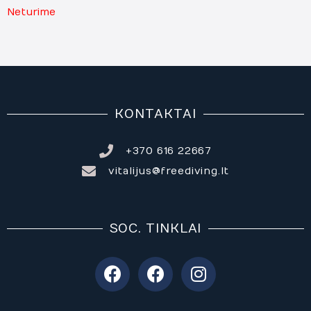
Neturime
KONTAKTAI
+370 616 22667
vitalijus@freediving.lt
SOC. TINKLAI
F
F
I
a
a
n
c
c
s