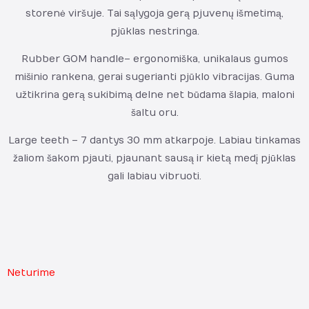
storenė viršuje. Tai sąlygoja gerą pjuvenų išmetimą,
pjūklas nestringa.
Rubber GOM handle – ergonomiška, unikalaus gumos
mišinio rankena, gerai sugerianti pjūklo vibracijas. Guma
užtikrina gerą sukibimą delne net būdama šlapia, maloni
šaltu oru.
Large teeth – 7 dantys 30 mm atkarpoje. Labiau tinkamas
žaliom šakom pjauti, pjaunant sausą ir kietą medį pjūklas
gali labiau vibruoti.
Neturime