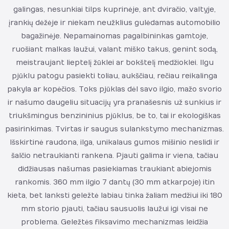
galingas, nesunkiai tilps kuprinėje, ant dviračio, valtyje,
įrankių dėžėje ir niekam neužklius gulėdamas automobilio
bagažinėje. Nepamainomas pagalbininkas gamtoje,
ruošiant malkas laužui, valant miško takus, genint sodą,
meistraujant lieptelį žūklei ar bokštelį medžioklei. Ilgu
pjūklu patogu pasiekti toliau, aukščiau, rečiau reikalinga
pakyla ar kopėčios. Toks pjūklas dėl savo ilgio, mažo svorio
ir našumo daugeliu situacijų yra pranašesnis už sunkius ir
triukšmingus benzininius pjūklus, be to, tai ir ekologiškas
pasirinkimas. Tvirtas ir saugus sulankstymo mechanizmas.
Išskirtinė raudona, ilga, unikalaus gumos mišinio neslidi ir
šalčio netraukianti rankena. Pjauti galima ir viena, tačiau
didžiausas našumas pasiekiamas traukiant abiejomis
rankomis. 360 mm ilgio 7 dantų (30 mm atkarpoje) itin
kieta, bet lanksti geležtė labiau tinka žaliam medžiui iki 180
mm storio pjauti, tačiau sausuolis laužui igi visai ne
problema. Geležtės fiksavimo mechanizmas leidžia