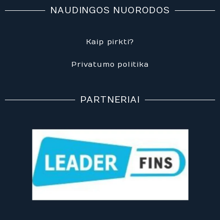
e
e
t
NAUDINGOS NUORODOS
b
b
a
o
o
g
o
o
r
Kaip pirkti?
k
k
a
m
Privatumo politika
PARTNERIAI