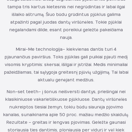
tampa tris kartus kietesnis nei negrūdintas ir labai ilgai
išlaiko aštrumą. Šiuo būdu grūdintus pjūklus galima
atpažinti pagal juodas dantų viršūnėles. Tokie pjūklai
negalandami dilde, esant poreikiui geležtė pakeičiama
nauja.
Mirai-Me technologija – kiekvienas dantis turi 4
pjaunančius paviršius. Toks pjūklas gali puikiai pjauti medį
visomis kryptimis: skersai, išilgai ir įstrižai. Medis minimaliai
pažeidžiamas, tai sąlygoja greitesnį pjūvių užgijimą. Tai labai
aktualu genėjant medžius.
Non-set teeth – į šonus neišversti dantys, priešingai nei
klasikiniuose vakarietiškuose pjūkluose. Dantų viršūnėlės
nukreiptos tiesiai žemyn, tokiu būdu siaurėja pjovimo
kanalas, sunaikinama apie 50 proc. mažiau medžio skaidulų.
Rezultate – greitas ir lengvas pjovimas. Geležtė gaunasi
storiausia ties dantimis, ploniausia per vidurį ir vėl kiek