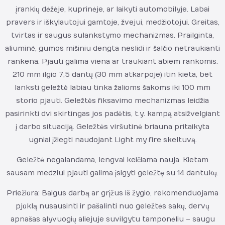
įrankių dėžėje, kuprinėje, ar laikyti automobilyje. Labai
pravers ir iškylautojui gamtoje, žvejui, medžiotojui. Greitas,
tvirtas ir saugus sulankstymo mechanizmas. Prailginta,
aliuminė, gumos mišiniu dengta neslidi ir šalčio netraukianti
rankena. Pjauti galima viena ar traukiant abiem rankomis.
210 mm ilgio 7,5 dantų (30 mm atkarpoje) itin kieta, bet
lanksti geležtė labiau tinka žalioms šakoms iki 100 mm
storio pjauti. Geležtės fiksavimo mechanizmas leidžia
pasirinkti dvi skirtingas jos padėtis, t.y. kampą atsižvelgiant
į darbo situaciją. Geležtės viršutinė briauna pritaikyta
ugniai įžiegti naudojant Light my fire skeltuvą.
Geležtė negalandama, lengvai keičiama nauja. Kietam
sausam medziui pjauti galima įsigyti geležtę su 14 dantukų.
Priežiūra: Baigus darbą ar grįžus iš žygio, rekomenduojama
pjūklą nusausinti ir pašalinti nuo geležtės sakų, dervų
apnašas alyvuogių aliejuje suvilgytu tamponėliu – saugu