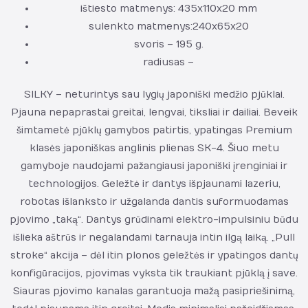
ištiesto matmenys: 435x110x20 mm
sulenkto matmenys:240x65x20
svoris – 195 g.
radiusas –
SILKY – neturintys sau lygių japoniški medžio pjūklai.
Pjauna nepaprastai greitai, lengvai, tiksliai ir dailiai. Beveik
šimtametė pjūklų gamybos patirtis, ypatingas Premium
klasės japoniškas anglinis plienas SK-4. Šiuo metu
gamyboje naudojami pažangiausi japoniški įrenginiai ir
technologijos. Geležtė ir dantys išpjaunami lazeriu,
robotas išlanksto ir užgalanda dantis suformuodamas
pjovimo „taką“. Dantys grūdinami elektro-impulsiniu būdu
išlieka aštrūs ir negalandami tarnauja intin ilgą laiką. „Pull
stroke“ akcija – dėl itin plonos geležtės ir ypatingos dantų
konfigūracijos, pjovimas vyksta tik traukiant pjūklą į save.
Siauras pjovimo kanalas garantuoja mažą pasipriešinimą,