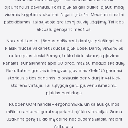
pjaunančius paviršius. Toks pjūklas gali puikiai pjauti medį
visomis kryptimis: skersai, išilgai ir įstrižai. Medis minimaliai
pažeidžiamas, tai sąlygoja greitesnį pjūvių užgijimą. Tai labai
aktualu genėjant medžius.
Non-set teeth – į šonus neišversti dantys, priešingai nei
klasikiniuose vakarietiškuose pjūkluose. Dantų viršūnėlės
nukreiptos tiesiai žemyn, tokiu būdu siaurėja pjovimo
kanalas, sunaikinama apie 50 proc. mažiau medžio skaidulų.
Rezultate – greitas ir lengvas pjovimas. Geležtė gaunasi
storiausia ties dantimis, ploniausia per vidurį ir vėl kiek
storenė viršuje. Tai sąlygoja gerą pjuvenų išmetimą,
pjūklas nestringa.
Rubber GOM handle – ergonomiška, unikalaus gumos
mišinio rankena, gerai sugerianti pjūklo vibracijas. Guma
užtikrina gerą sukibimą delne net būdama šlapia, maloni
šaltu oru.