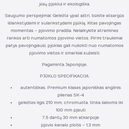
jūsų pjūklui ir ekologiška.
Saugumo perspejimai: Geležtė ypač aštri, būkite atsargūs
išlankstydami ir sulankstydami pjūklą. Kitas pavojingas
momentas – pjovimo pradžia. Nelaikykite atraminės
rankos arti numatomos pjovimo vietos. Pirmi traukimai
patys pavojingiausi, pjūklas gali nušokti nuo numatomos
pjovimo vietos ir smarkiai sužeisti.
Pagaminta Japonijoje.
PJŪKLO SPECIFIKACIJA:
autentiškas, Premium klasės japoniškas anglinis
plienas SK-4
geležtės ilgis 210 mm, chromuota, tinka šakoms iki
100 mm pjauti
7,5 dantų 30 mm atkarpoje
pjūvio kanalo plotis – 1,3 mm