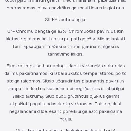
todėl pjaunama itin greitai. Medis minimaliai pažeidžiamas,
nedraskomas, pjūvio paviršius gaunasi tiesus ir glotnus.
SILKY technologija:
Cr – Chromu dengta geležtė. Chromuotas paviršius itin
kietas ir glotnus kai tuo tarpu pati geležtė išlieka lanksti.
Tai ir apsauga, ir mažesnė trintis pjaunant, ilgesnis
tarnavimo laikas.
Electro-impulse hardening – dantų viršūnėlės sekundės
dalims pakaitinamos iki labai aukštos temperatūros, po to
staiga šaldomos. Šitaip užgrūdintas pjaunantis paviršius
tampa tris kartus kietesnis nei negrūdintas ir labai ilgai
išlaiko aštrumą. Šiuo būdu grūdintus pjūklus galima
atpažinti pagal juodas dantų viršūnėles. Tokie pjūklai
negalandami dilde, esant poreikiui geležtė pakeičiama
nauja.
Mirai-Me technologija – kiekvienas dantis turi 4